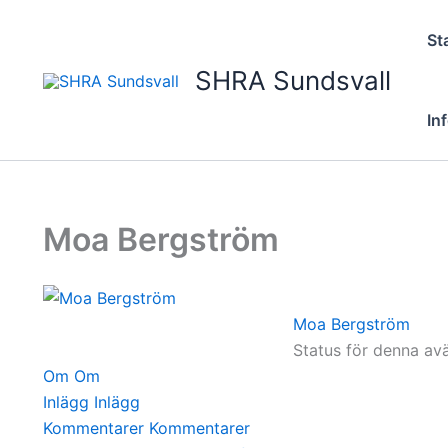
Hoppa
till
St
innehåll
SHRA Sundsvall
In
Moa Bergström
Moa Bergström
Status för denna a
Om
Om
Inlägg
Inlägg
Kommentarer
Kommentarer