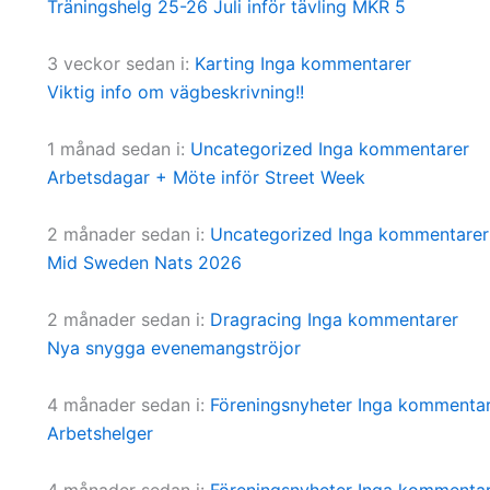
Träningshelg 25-26 Juli inför tävling MKR 5
3 veckor sedan
i:
Karting
Inga kommentarer
Viktig info om vägbeskrivning!!
1 månad sedan
i:
Uncategorized
Inga kommentarer
Arbetsdagar + Möte inför Street Week
2 månader sedan
i:
Uncategorized
Inga kommentarer
Mid Sweden Nats 2026
2 månader sedan
i:
Dragracing
Inga kommentarer
Nya snygga evenemangströjor
4 månader sedan
i:
Föreningsnyheter
Inga kommentar
Arbetshelger
4 månader sedan
i:
Föreningsnyheter
Inga kommentar