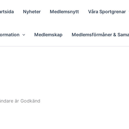
artsida
Nyheter
Medlemsnytt
Våra Sportgrenar
formation
Medlemskap
Medlemsförmåner & Sama
vändare är Godkänd